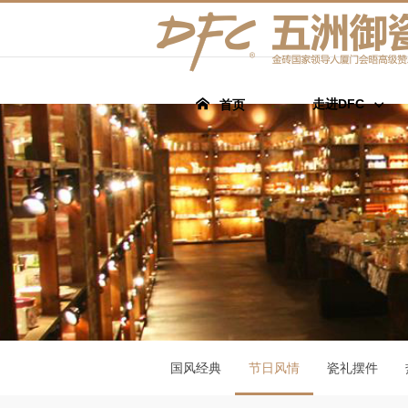
走进DFC
首页
国风经典
节日风情
瓷礼摆件