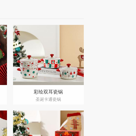
彩绘双耳瓷锅
圣诞卡通瓷锅