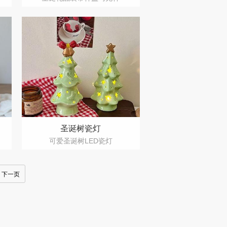
圣诞树瓷灯
可爱圣诞树LED瓷灯
下一页