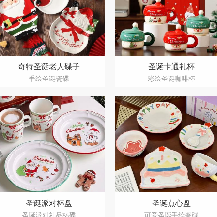
奇特圣诞老人碟子
圣诞卡通礼杯
手绘圣诞瓷碟
彩绘圣诞咖啡杯
圣诞派对杯盘
圣诞点心盘
圣诞派对礼品杯碟
可爱圣诞手绘瓷碟