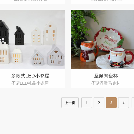
多款式LED小瓷屋
圣诞陶瓷杯
圣诞LED礼品小瓷屋
圣诞浮雕马克杯
上一页
1
2
3
4