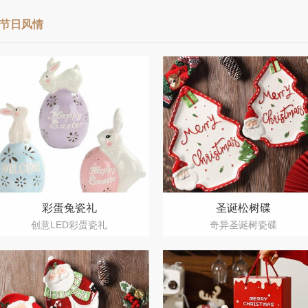
节日风情
彩蛋兔瓷礼
圣诞松树碟
创意LED彩蛋瓷礼
奇异圣诞树瓷碟