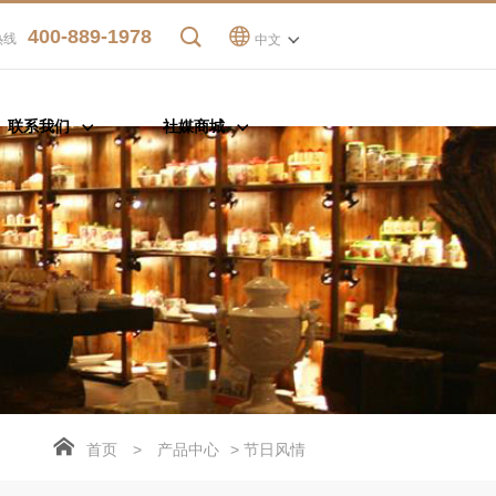
400-889-1978
热线
中文
联系我们
社媒商城
首页
>
产品中心
> 节日风情