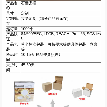
产品名
石榴瓷摆
称
尺寸
定制
定制/库
接受定制（部分产品有库存）
存
起订量
1000个
84/500/EEC, LFGB, REACH, Prop 65, SGS tes
产品认
t.
证
产品包
单个标准包装，可按要求提供具体包装，彩盒
装
等
样品时
10-15天,样品费参照设计
间
大货时
45-60天
间