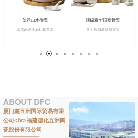
创意山水御瓷
顶级豪华国宴骨瓷
水墨画彩绘酒店餐具套
喜上眉梢豪华国宴瓷
ABOUT DFC
厦门鑫五洲国际贸易有限
公司<br>福建德化五洲陶
瓷股份有限公司
石榴瓷摆
功夫猫
创意复活节兔子马克杯
豪华纯色宴会骨瓷套件
圣诞卡通礼杯
热销圣诞树小储罐
圣诞树形杯
简易纯白色酒店专用餐盘