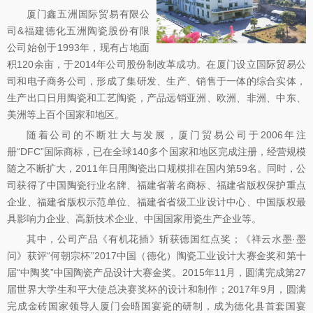
火红石榴瓷摆件
功夫小猫咪
高脚马克杯情侣咖啡杯
酒店专用高端骨瓷
彩绘圣诞咖啡杯
创意彩绘圣诞树储罐
创意圣诞树礼品杯
简易餐具
厦门鑫五洲国际贸易有限公
司&福建德化五洲陶瓷股份有限
公司始创于1993年，现有占地面
积120余亩，于2014年公司股份制改革成功。在厦门设立国际贸易公
司和电子商务公司，形成了集研发、生产、销售于一体的综合实体，
生产出口日用陶瓷和工艺陶瓷，产品远销亚洲、欧洲、非洲、中东、
美洲等上百个国家和地区。
随着公司的不断壮大与发展，厦门贸易公司于2006年注
册“DFC”国际商标，已在全球140多个国家和地区完成注册，经营规模
随之不断扩大，2011年日用陶瓷出口规模排在国内第59名。同时，公
司获得了中国陶瓷行业名牌、福建省著名商标、福建省版权保护重点
企业、福建省版权示范单位、福建省省级工业设计中心、中国版权最
具影响力企业、高新技术企业、中国国家用瓷生产企业等。
其中，公司产品《有机花插》斩获德国红点奖；《祥云水墨·墨
问》获评“何朝宗杯”2017中国（德化）陶瓷工业设计大赛金奖和第十
届“中陶奖”中国陶瓷产品设计大赛金奖。2015年11月，圆满完成第27
届世界大学生和平大使总决赛奖杯的设计和制作；2017年9月，圆满
完成金砖国家领导人厦门会晤国宴瓷的研制，成为德化县首套国宴