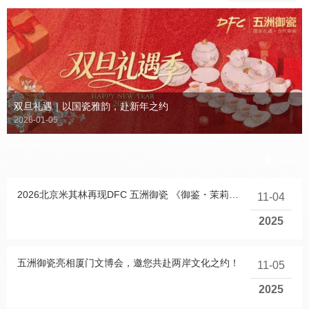
双旦礼遇｜以国瓷雅韵，赴新年之约
2026-01-05
2026北京米其林再现DFC 五洲御瓷 《御鉴・茉莉》系列
11-04
2025
五洲御瓷亮相厦门文博会，邀您共赴两岸文化之约！
11-05
2025